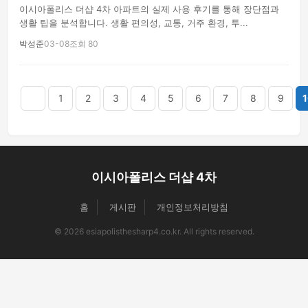
이시아폴리스 더샵 4차 아파트의 실제 사용 후기를 통해 장단점과
생활 팁을 분석합니다. 생활 편의성, 교통, 거주 환경, 투...
박성준
03-08
조회 80
음
맨끝
1
2
3
4
5
6
7
8
9
1
이시아폴리스 더샵 4차
홈
게시판
개인정보처리방침
© 2026 esiapolisthesharp4.co.kr. All rights reserved.