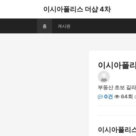
이시아폴리스 더샵 4차
홈
게시판
이시아폴리
부동산 초보 길
0건
64회
이시아폴리스 