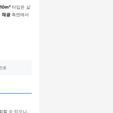
110m²
타입은
넓
와
채광
측면에서
박진호
회할 수 있으니,